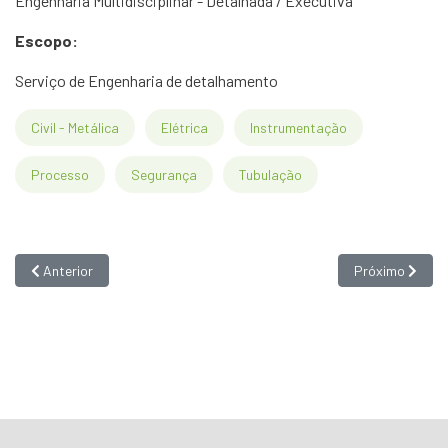
Engenharia Multidisciplinar - Detalhada / Executiva
Escopo:
Serviço de Engenharia de detalhamento
Civil - Metálica
Elétrica
Instrumentação
Processo
Segurança
Tubulação
Artigo anterior: ETO-RCD
Próximo artigo
Anterior
Próximo