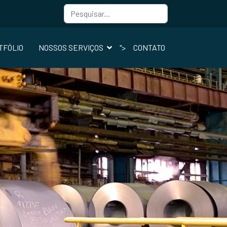
Busca
Type 2 or more char
TFÓLIO
NOSSOS SERVIÇOS
">
CONTATO