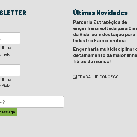
SLETTER
Últimas Novidades
Parceria Estratégica de
engenharia voltada para Ciê
da Vida, com destaque para
Indústria Farmacêutica
ill the
Engenharia multidisciplinar 
 field.
detalhamento da maior linha
fibras do mundo!
TRABALHE CONOSCO
ill the
 field.
?
Message