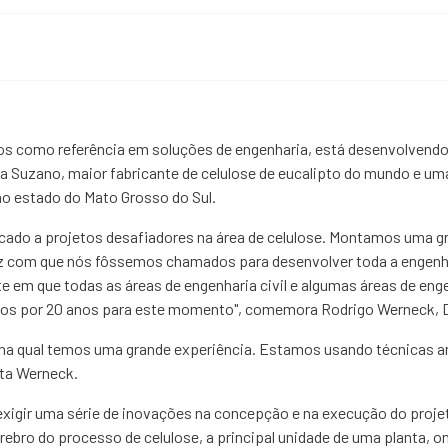
os como referência em soluções de engenharia, está desenvolvend
e a Suzano, maior fabricante de celulose de eucalipto do mundo e u
no estado do Mato Grosso do Sul.
cado a projetos desafiadores na área de celulose. Montamos uma g
ez com que nós fôssemos chamados para desenvolver toda a engenhari
 em que todas as áreas de engenharia civil e algumas áreas de eng
 por 20 anos para este momento", comemora Rodrigo Werneck, Dir
, na qual temos uma grande experiência. Estamos usando técnicas arr
eta Werneck.
exigir uma série de inovações na concepção e na execução do projet
cérebro do processo de celulose, a principal unidade de uma planta, 