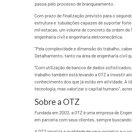
passa pelo processo de branqueamento.
Com prazo de finalização previsto para o segundo
estrutura e tubulações capazes de suportar fort
mil estacas, um volume de concreto da ordem de 1
engenharia civil e engenharia eletromecânica.
"Pela complexidade e dimensão do trabalho, cabe
Detalhamento, tanto na área de engenharia civil q
"Com utilização de bancos de dados sofisticados
trabalho também está levando a OTZ a investir ai
conhecimento dos que já estão em atividade. A ide
tecnologia, mas valorizar o capital humano”, acre
Sobre a OTZ
Fundada em 2002, a OTZ é uma empresa de Engenha
em parceria com seus clientes, sempre buscando 
A OTZ prioriza a qualidade de seus projetos e o 