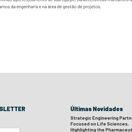
amos da engenharia e na área de gestão de projetos.
Focused on Life Sciences, Highlighting the Pharmaceutical Industry
SLETTER
Últimas Novidades
Strategic Engineering Partn
Focused on Life Sciences,
Highlighting the Pharmaceut