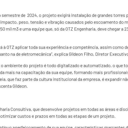
 semestre de 2024, o projeto exigirá instalação de grandes torres
e impacto, peso, tensão e vibração causados pelo escoamento do m
50 mil m3 e uma equipe que, só da OTZ Engenharia, deve chegar a 23
rá à OTZ aplicar toda sua experiência e competência, assim como d
uanto na de eletromecânica”, explica Gildeon Filho, Diretor Executiv
, o ambiente do projeto é todo digitalizado e automatizado, o que
nda mais na capacitação da sua equipe, formando mais profissionai
ia, que faz parte da cultura institucional da empresa, é expandir n
scenta Gildeon.
ria Consultiva, que desenvolve projetos em todas as áreas e disci
otimizar custos e prazos em todas as etapas de um projeto.
contínuo aperfeiçoamento de sua equipe, características marcantes 