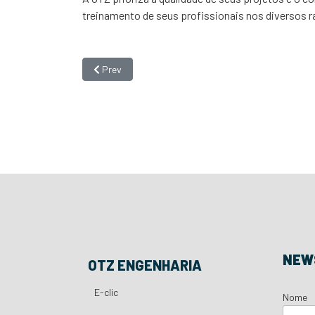
treinamento de seus profissionais nos diversos r
Previous article: Strategic Engineering Partnership 
Prev
NEW
OTZ ENGENHARIA
E-clic
Nome