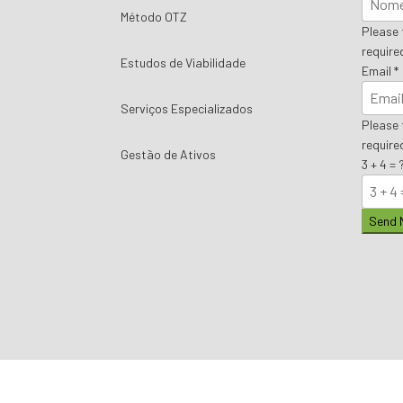
Método OTZ
Please f
required
Estudos de Viabilidade
Email
*
Serviços Especializados
Please f
required
Gestão de Ativos
3 + 4 = 
Send 