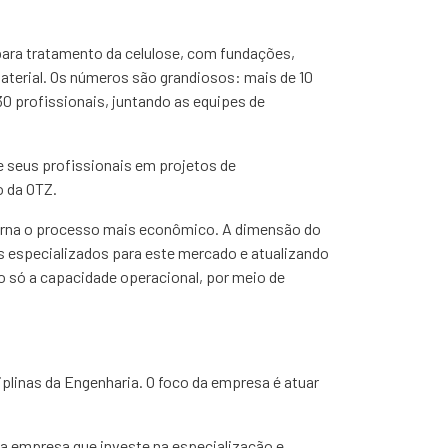
 para tratamento da celulose, com fundações,
aterial. Os números são grandiosos: mais de 10
0 profissionais, juntando as equipes de
e seus profissionais em projetos de
o da OTZ.
 torna o processo mais econômico. A dimensão do
s especializados para este mercado e atualizando
ão só a capacidade operacional, por meio de
plinas da Engenharia. O foco da empresa é atuar
da empresa que investe na especialização e