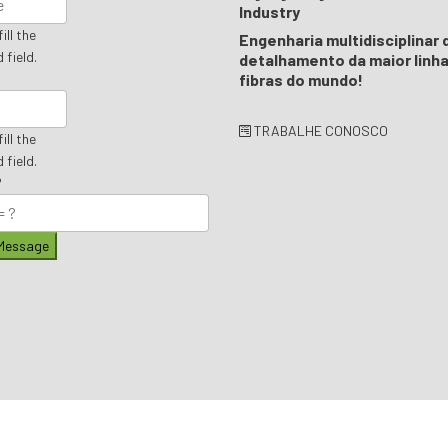
Industry
ill the
Engenharia multidisciplinar 
 field.
detalhamento da maior linha
fibras do mundo!
TRABALHE CONOSCO
ill the
 field.
?
Message